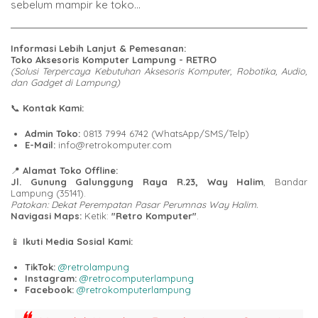
sebelum mampir ke toko...
Informasi Lebih Lanjut & Pemesanan:
Toko Aksesoris Komputer Lampung - RETRO
(Solusi Terpercaya Kebutuhan Aksesoris Komputer, Robotika, Audio,
dan Gadget di Lampung)
📞
Kontak Kami:
Admin Toko:
0813 7994 6742 (WhatsApp/SMS/Telp)
E-Mail:
info@retrokomputer.com
📍
Alamat Toko Offline:
Jl. Gunung Galunggung Raya R.23, Way Halim
, Bandar
Lampung (35141).
Patokan: Dekat Perempatan Pasar Perumnas Way Halim.
Navigasi Maps:
Ketik:
"Retro Komputer"
.
📱
Ikuti Media Sosial Kami:
TikTok:
@retrolampung
Instagram:
@retrocomputerlampung
Facebook:
@retrokomputerlampung