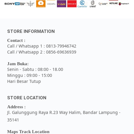
HDMI Dongle
Headset
STORE INFORMATION
Contact :
Inverter
Call / Whatsapp 1 : 0813-79946742
Call / Whatsapp 2 : 0856-69636939
Joystick-Gamepad
Jam Buka:
Senin - Sabtu : 08:00 - 18.00
Minggu : 09:00 - 15:00
Keyboard
Hari Besar Tutup
Keyboard-Mouse
STORE LOCATION
Laptop-Bag
Address :
Jl. Galunggung Raya R.23 Way Halim, Bandar Lampung -
35141
Laptop-Chargers
Maps Track Location