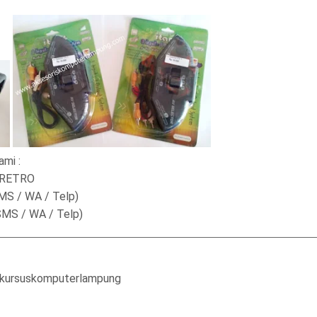
ami :
- RETRO
SMS / WA / Telp)
SMS / WA / Telp)
/kursuskomputerlampung