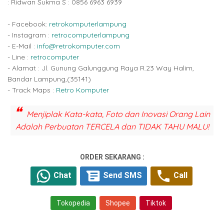
: Ridwan Sukma S : 0856 6963 6939
- Facebook:
retrokomputerlampung
- Instagram :
retrocomputerlampung
- E-Mail :
info@retrokomputer.com
- Line :
retrocomputer
- Alamat : Jl. Gunung Galunggung Raya R.23 Way Halim,
Bandar Lampung,(35141)
- Track Maps :
Retro Komputer
Menjiplak Kata-kata, Foto dan Inovasi Orang Lain
Adalah Perbuatan TERCELA dan TIDAK TAHU MALU!
ORDER SEKARANG :
Chat
Send SMS
Call
Tokopedia
Shopee
Tiktok