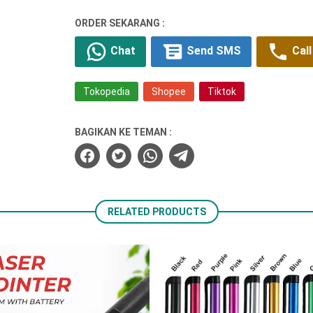
ORDER SEKARANG :
Chat
Send SMS
Call
Tokopedia
Shopee
Tiktok
BAGIKAN KE TEMAN :
RELATED PRODUCTS