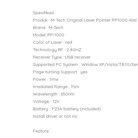
Spesifikasi :
Produk : M-Tech Original Laser Pointer PP1000 Alat
Brand : M-Tech
Model :PP-1000
Color of Laser : red
Technology RF : 2.4GHZ
Receiver Type : USB receiver
Supported PC System : Window XP/Vista/7,8,10/Se
Page-turning Support : yes
Power : 1mw
Irradiated Range : 15m
Wavelength : 650nm
Voltage : 12V
Battery : 1*23A battery (included)
Install driver or not no
Feature :