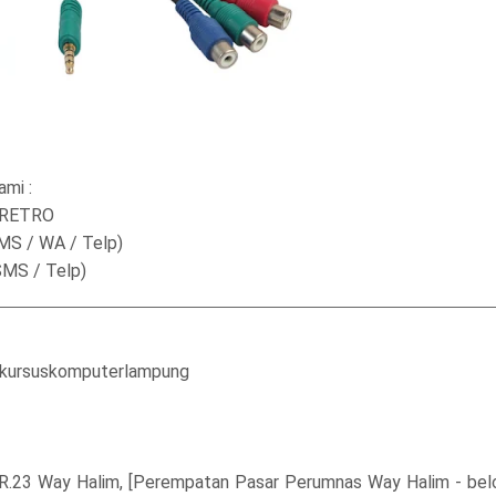
ami :
- RETRO
SMS / WA / Telp)
SMS / Telp)
/kursuskomputerlampung
 R.23 Way Halim, [Perempatan Pasar Perumnas Way Halim - be