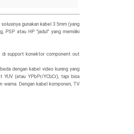
da solusinya gunakan kabel 3.5mm (yang
g, PSP atau HP "jadul" yang memiliki
h di support konektor component out
erbeda dengan kabel video kuning yang
 YUV (atau YPbPr/YCbCr), tapi bisa
n warna. Dengan kabel komponen, TV