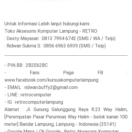
Untuk Informasi Lebih lanjut hubungi kami :
Toko Aksesoris Komputer Lampung - RETRO
: Desty Mayasari : 0813 7994 6742 (SMS / WA / Telp)
: Ridwan Sukma S : 0856 6963 6939 (SMS / Telp)
- PIN BB : 2B2E62BC
- Fans Page FB :
www.facebook.com/kursuskomputerlampung
- EMAIL : ridwan.buffy2@gmail.com
- LINE : retrocomputer
- IG : retrocomputerlampung
Alamat : Jl. Gunung Galunggung Raya R.23 Way Halim,
[Perempatan Pasar Perumnas Way Halim - belok kanan 100
meter] Bandar Lampung, Lampung - Indonesia (35141)
- Google Maps / Ok Google : Retro Aksesoris Komputer