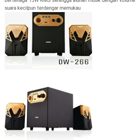
bertenaga 15W RMS sehingga alunan musik dengan volume
suara kecilpun terdengar memukau