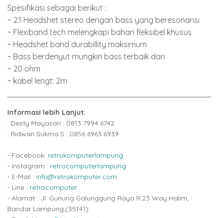
Spesifikasi sebagai berikut :
~ 2.1 Headshet stereo dengan bass yang beresonansi
~ Flexiband tech melengkapi bahan fleksibel khusus
~ Headshet band durabillity maksimum
~ Bass berdenyut mungkin bass terbaik dari
~ 20 ohm
~ kabel lengt: 2m
Informasi lebih Lanjut:
: Desty Mayasari : 0813 7994 6742
: Ridwan Sukma S : 0856 6963 6939
- Facebook:
retrokomputerlampung
- Instagram :
retrocomputerlampung
- E-Mail :
info@retrokomputer.com
- Line :
retrocomputer
- Alamat : Jl. Gunung Galunggung Raya R.23 Way Halim,
Bandar Lampung,(35141)