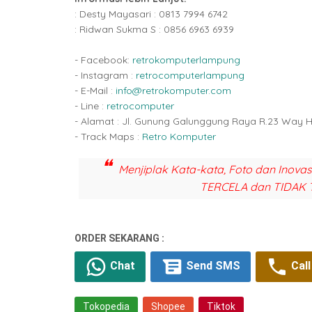
: Desty Mayasari : 0813 7994 6742
: Ridwan Sukma S : 0856 6963 6939
- Facebook:
retrokomputerlampung
- Instagram :
retrocomputerlampung
- E-Mail :
info@retrokomputer.com
- Line :
retrocomputer
- Alamat : Jl. Gunung Galunggung Raya R.23 Way 
- Track Maps :
Retro Komputer
Menjiplak Kata-kata, Foto dan Inova
TERCELA dan TIDAK 
ORDER SEKARANG :
Chat
Send SMS
Call
Tokopedia
Shopee
Tiktok