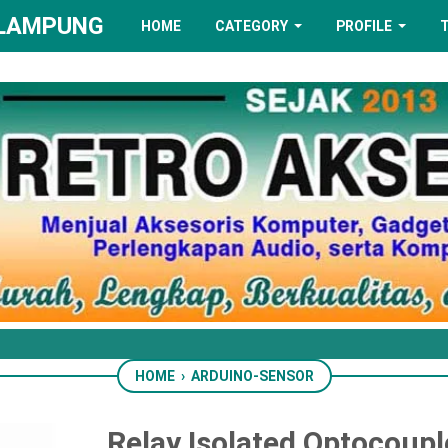
 LAMPUNG
HOME
CATEGORY
PROFILE
HOME
›
ARDUINO-SENSOR
Relay Isolated Optocoupl