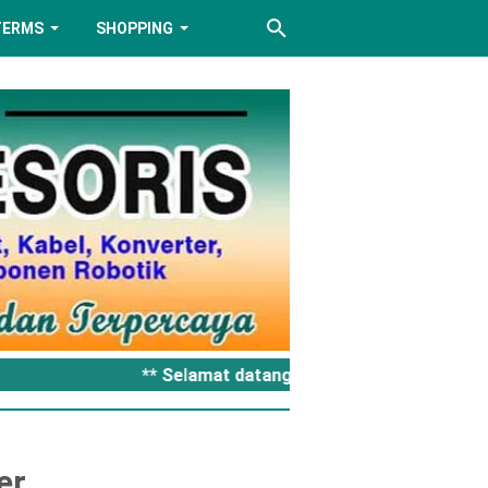
TERMS
SHOPPING
** Selamat datang di Retro Aksesoris Kom
er