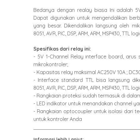
Bedanya dengan realay biasa Ini adalah 5V
Dapat digunakan untuk mengendalikan berba
yang besar. Dikendalikan langsung oleh mikr
8051, AVR, PIC, DSP, ARM, ARM, MSP430, TTL logi
Spesifikas dari relay ini:
- 5V 1-Channel Relay interface board, arus 
mikrokontroler;
- Kapasitas relay maksimal AC250V 10A ; DC3
- Interface standard TTL bisa langsung dike
8051, AVR, PIC, DSP, ARM, ARM, MSP430, TTL logi
- Rangkaian proteksi sudah termasuk di dal
- LED indikator untuk menandakan channel yan
- Rangkaian optocoupler untuk isolasi dari t
untuk kontroler Anda
Informasi lebih Lanjut: