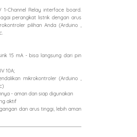
 1-Channel Relay interface board.
gai perangkat listrik dengan arus
okontroler pilihan Anda (Arduino ,
c.
sink 15 mA - bisa langsung dari pin
0V 10A;
ndalikan mikrokontroler (Arduino ,
c)
amnya - aman dan siap digunakan
g aktif
egangan dan arus tinggi, lebih aman