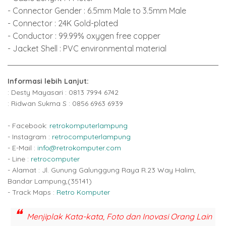
- Connector Gender : 6.5mm Male to 3.5mm Male
- Connector : 24K Gold-plated
- Conductor : 99.99% oxygen free copper
- Jacket Shell : PVC environmental material
Informasi lebih Lanjut:
: Desty Mayasari : 0813 7994 6742
: Ridwan Sukma S : 0856 6963 6939
- Facebook:
retrokomputerlampung
- Instagram :
retrocomputerlampung
- E-Mail :
info@retrokomputer.com
- Line :
retrocomputer
- Alamat : Jl. Gunung Galunggung Raya R.23 Way Halim,
Bandar Lampung,(35141)
- Track Maps :
Retro Komputer
Menjiplak Kata-kata, Foto dan Inovasi Orang Lain