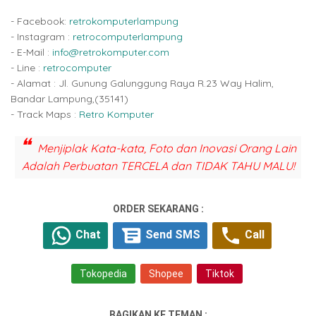
- Facebook:
retrokomputerlampung
- Instagram :
retrocomputerlampung
- E-Mail :
info@retrokomputer.com
- Line :
retrocomputer
- Alamat : Jl. Gunung Galunggung Raya R.23 Way Halim,
Bandar Lampung,(35141)
- Track Maps :
Retro Komputer
Menjiplak Kata-kata, Foto dan Inovasi Orang Lain
Adalah Perbuatan TERCELA dan TIDAK TAHU MALU!
ORDER SEKARANG :
Chat
Send SMS
Call
Tokopedia
Shopee
Tiktok
BAGIKAN KE TEMAN :