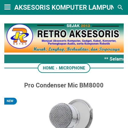
AKSESORIS KOMPUTER LAMPUNG
** Selamat 
HOME
›
MICROPHONE
Pro Condenser Mic BM8000
NEW