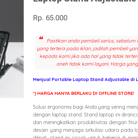
Rp. 65.000
Pastikan anda pembeli serius, sebelum 
yang tertera pada iklan, jadilah pembeli y
kepada kami jika ada hal yang tidak terter
aneh tidak kami layani. Harga yang
Menjual
Portable Laptop Stand Adjustable
di
*) HARGA HANYA BERLAKU DI OFFLINE STORE!
Solusi ergonomis bagi Anda yang sering me
dengan laptop stand. Stand laptop ini dira
dan meningkatkan produktivitas dengan fitur
desain yang menjaga sirkulasi udara pada l
dilipat, stand ini cocok untuk bekerja di ma