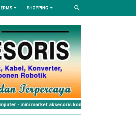
TERMS
SHOPPING
mputer - mini market aksesoris komputer dan gadget ** Ha