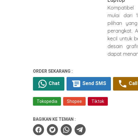
Kompatibel 
mulai dari 
pilihan yan
perangkat. 
kecil untuk 
desain graf
dapat menam
ORDER SEKARANG :
Chat
Send SMS
Call
Tokopedia
Shopee
Tiktok
BAGIKAN KE TEMAN :