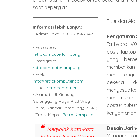
saat bepergian.
Fitur dari Alat 
Informasi lebih Lanjut:
- Admin Toko : 0813 7994 6742
Pengaturan 
Taffware IV
- Facebook:
posisi lapto
retrokomputerlampung
yang berbe
- Instagram :
memberikan
retrocomputerlampung
- E-Mail :
mengurangi 
info@retrokomputer.com
bekerja 
- Line :
retrocomputer
menyesuaik
- Alamat : Jl. Gunung
menemukan p
Galunggung Raya R.23 Way
postur tubuh
Halim, Bandar Lampung,(35141)
kenyamanan
- Track Maps :
Retro Komputer
Desain Jarin
Menjiplak Kata-kata,
Menggunakan
Foto dan Inovasi Orang