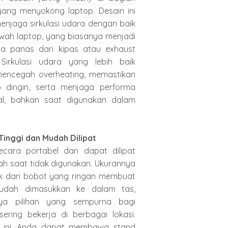
ang menyokong laptop. Desain ini
njaga sirkulasi udara dengan baik
wah laptop, yang biasanya menjadi
a panas dari kipas atau exhaust
. Sirkulasi udara yang lebih baik
ncegah overheating, memastikan
p dingin, serta menjaga performa
al, bahkan saat digunakan dalam
 Tinggi dan Mudah Dilipat
ecara portabel dan dapat dilipat
h saat tidak digunakan. Ukurannya
 dan bobot yang ringan membuat
mudah dimasukkan ke dalam tas,
nya pilihan yang sempurna bagi
ering bekerja di berbagai lokasi.
r ini, Anda dapat membawa stand