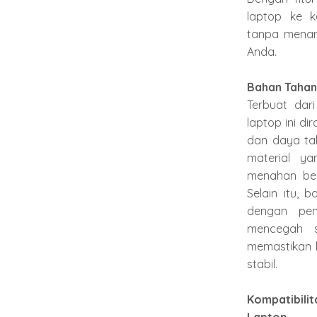
laptop ke k
tanpa mena
Anda.
Bahan Tahan
Terbuat dari
laptop ini d
dan daya tah
material y
menahan ber
Selain itu, b
dengan pe
mencegah s
memastikan l
stabil.
Kompatibil
Laptop