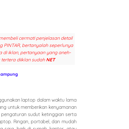
membeli cermati penjelasan detail
ang PINTAR, bertanyalah seperlunya
a di iklan, pertanyaan yang aneh-
 tertera diiklan sudah
NET
 Lampung
nggunakan laptop dalam waktu lama
ncang untuk memberikan kenyamanan
 pengaturan sudut ketinggian serta
aptop. Ringan, portabel, dan mudah
na saja, baik di rumah, kantor, atau