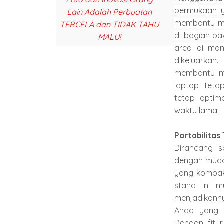
permukaan y
Lain Adalah Perbuatan
membantu me
TERCELA dan TIDAK TAHU
di bagian ba
MALU!
area di man
dikeluarkan
membantu me
laptop teta
tetap optim
waktu lama.
Portabilitas
Dirancang s
dengan muda
yang kompak
stand ini 
menjadikan
Anda yang s
Dengan fitu