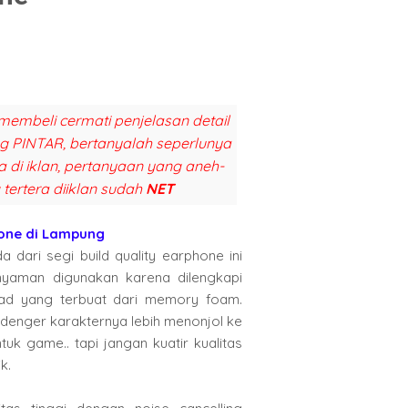
membeli cermati penjelasan detail
ang PINTAR, bertanyalah seperlunya
a di iklan, pertanyaan yang aneh-
 tertera diiklan sudah
NET
one di Lampung
dari segi build quality earphone ini
yaman digunakan karena dilengkapi
ad yang terbuat dari memory foam.
denger karakternya lebih menonjol ke
k game.. tapi jangan kuatir kualitas
k.