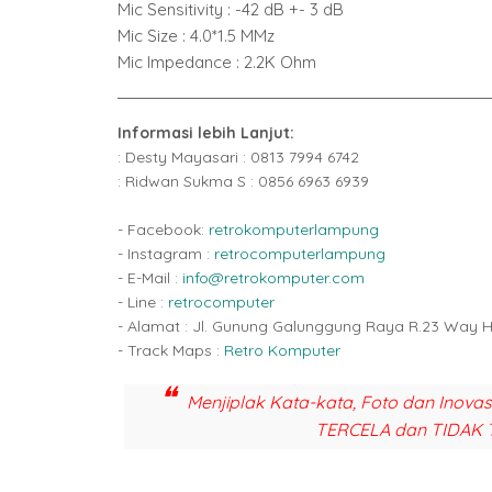
Mic Sensitivity : -42 dB +- 3 dB
Mic Size : 4.0*1.5 MMz
Mic Impedance : 2.2K Ohm
Informasi lebih Lanjut:
: Desty Mayasari : 0813 7994 6742
: Ridwan Sukma S : 0856 6963 6939
- Facebook:
retrokomputerlampung
- Instagram :
retrocomputerlampung
- E-Mail :
info@retrokomputer.com
- Line :
retrocomputer
- Alamat : Jl. Gunung Galunggung Raya R.23 Way 
- Track Maps :
Retro Komputer
Menjiplak Kata-kata, Foto dan Inova
TERCELA dan TIDAK 