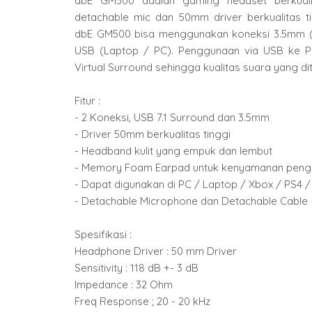
dbE GM500 adalah gaming headset berkualit
detachable mic dan 50mm driver berkualitas 
dbE GM500 bisa menggunakan koneksi 3.5mm (
USB (Laptop / PC). Penggunaan via USB ke P
Virtual Surround sehingga kualitas suara yang dit
Fitur :
- 2 Koneksi, USB 7.1 Surround dan 3.5mm
- Driver 50mm berkualitas tinggi
- Headband kulit yang empuk dan lembut
- Memory Foam Earpad untuk kenyamanan peng
- Dapat digunakan di PC / Laptop / Xbox / PS4 
- Detachable Microphone dan Detachable Cable
Spesifikasi :
Headphone Driver : 50 mm Driver
Sensitivity : 118 dB +- 3 dB
Impedance : 32 Ohm
Freq Response ; 20 - 20 kHz