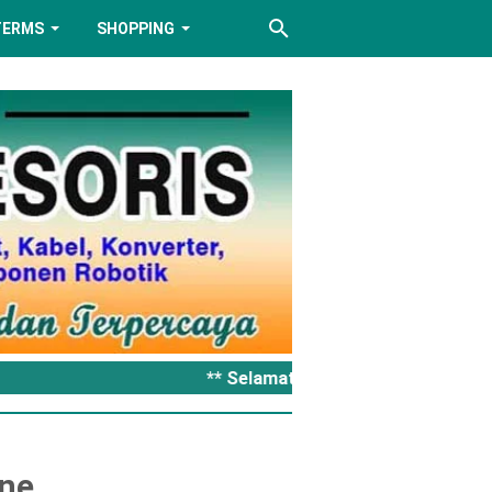
TERMS
SHOPPING
** Selamat datang di Retro Akseso
ne