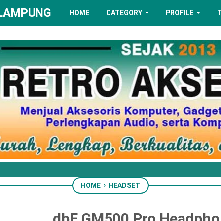
 LAMPUNG
HOME
CATEGORY
PROFILE
HOME
›
HEADSET
dbE GM500 Pro Headpho