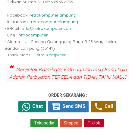
: Ridwan Sukma S : 0856 6963 6939
- Facebook:
retrokomputerlampung
- Instagram :
retrocomputerlampung
- E-Mail :
info@retrokomputer.com
- Line :
retrocomputer
- Alamat : Jl. Gunung Galunggung Raya R.23 Way Halim,
Bandar Lampung,(35141)
- Track Maps :
Retro Komputer
Menjiplak Kata-kata, Foto dan Inovasi Orang Lain
Adalah Perbuatan TERCELA dan TIDAK TAHU MALU!
ORDER SEKARANG :
Chat
Send SMS
Call
Tokopedia
Shopee
Tiktok