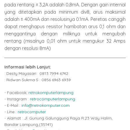
pada rentang ± 3,2A adalah 0,8mA. Dengan gain internal
yang ditetapkan pada minimum div8, arus maksimal
adalah ± 400mA dan resolusinya 0.1mA. Peretas canggih
dapat menghapus resistor hambatan arus 0,1 ohm dan
menggantinya dengan miliknya untuk mengubah
rentang (misalnya 0,01 ohm untuk mengukur 32 Amps
dengan resolusi 8mA)
Informasi lebih Lanjut:
: Desty Mayasari : 0813 7994 6742
: Ridwan Sukma S : 0856 6963 6939
- Facebook:
retrokomputerlampung
- Instagram :
retrocomputerlampung
- E-Mail :
info@retrokomputer.com
- Line :
retrocomputer
- Alamat : Jl. Gunung Galunggung Raya R.23 Way Halim,
Bandar Lampung,(35141)