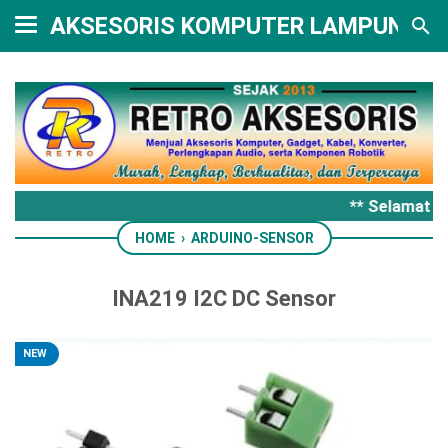
AKSESORIS KOMPUTER LAMPUNG
** Selamat d
HOME
›
ARDUINO-SENSOR
INA219 I2C DC Sensor
NEW