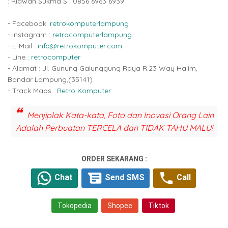
: Ridwan Sukma S : 0856 6963 6939
- Facebook:
retrokomputerlampung
- Instagram :
retrocomputerlampung
- E-Mail :
info@retrokomputer.com
- Line :
retrocomputer
- Alamat : Jl. Gunung Galunggung Raya R.23 Way Halim,
Bandar Lampung,(35141)
- Track Maps :
Retro Komputer
Menjiplak Kata-kata, Foto dan Inovasi Orang Lain
Adalah Perbuatan TERCELA dan TIDAK TAHU MALU!
ORDER SEKARANG :
Chat
Send SMS
Call
Tokopedia
Shopee
Tiktok