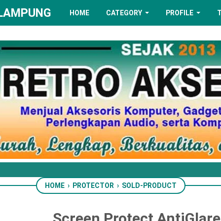
 LAMPUNG
HOME
CATEGORY
PROFILE
HOME
›
PROTECTOR
›
SOLD-PRODUCT
Screen Protect AntiGlare