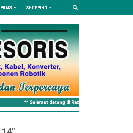
TERMS
SHOPPING
** Selamat datang di Retro Aksesoris Komputer -
 14"