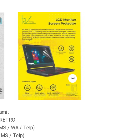
ami :
- RETRO
SMS / WA / Telp)
SMS / Telp)