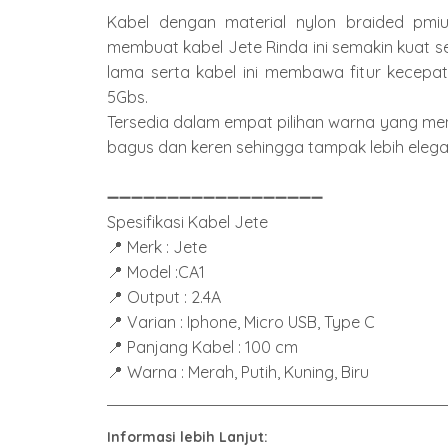
Kabel dengan material nylon braided pmi
membuat kabel Jete Rinda ini semakin kuat
lama serta kabel ini membawa fitur kecepa
5Gbs.
Tersedia dalam empat pilihan warna yang me
bagus dan keren sehingga tampak lebih eleg
➖➖➖➖➖➖➖➖➖➖➖➖➖➖➖➖➖➖
Spesifikasi Kabel Jete
📍 Merk : Jete
📍 Model :CA1
📍 Output : 2.4A
📍 Varian : Iphone, Micro USB, Type C
📍 Panjang Kabel : 100 cm
📍 Warna : Merah, Putih, Kuning, Biru
Informasi lebih Lanjut: