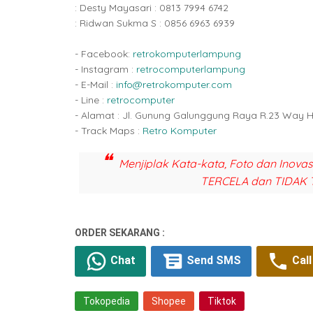
: Desty Mayasari : 0813 7994 6742
: Ridwan Sukma S : 0856 6963 6939
- Facebook:
retrokomputerlampung
- Instagram :
retrocomputerlampung
- E-Mail :
info@retrokomputer.com
- Line :
retrocomputer
- Alamat : Jl. Gunung Galunggung Raya R.23 Way 
- Track Maps :
Retro Komputer
Menjiplak Kata-kata, Foto dan Inova
TERCELA dan TIDAK 
ORDER SEKARANG :
Chat
Send SMS
Call
Tokopedia
Shopee
Tiktok