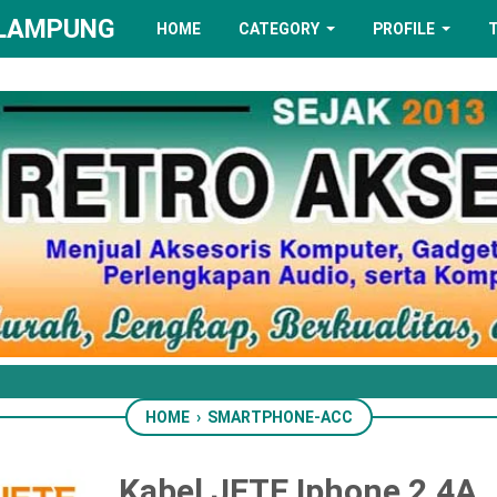
 LAMPUNG
HOME
CATEGORY
PROFILE
HOME
›
SMARTPHONE-ACC
Kabel JETE Iphone 2.4A