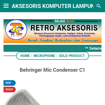
AKSESORIS KOMPUTER LAMPUNG
** Selamat 
HOME
›
MICROPHONE
›
SOLD-PRODUCT
Behringer Mic Condenser C1
NEW
SOLD!