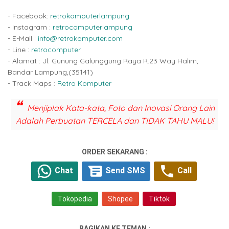
- Facebook:
retrokomputerlampung
- Instagram :
retrocomputerlampung
- E-Mail :
info@retrokomputer.com
- Line :
retrocomputer
- Alamat : Jl. Gunung Galunggung Raya R.23 Way Halim,
Bandar Lampung,(35141)
- Track Maps :
Retro Komputer
Menjiplak Kata-kata, Foto dan Inovasi Orang Lain
Adalah Perbuatan TERCELA dan TIDAK TAHU MALU!
ORDER SEKARANG :
Chat
Send SMS
Call
Tokopedia
Shopee
Tiktok
BAGIKAN KE TEMAN :