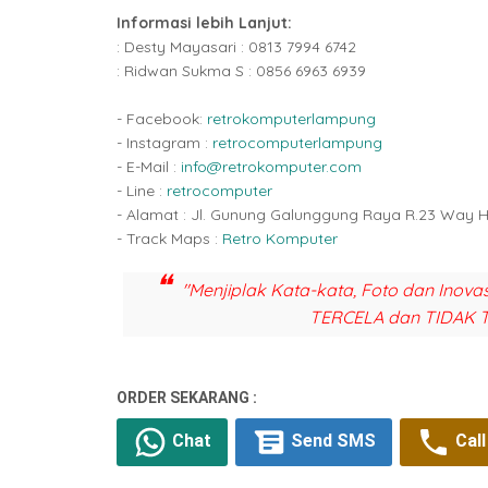
Informasi lebih Lanjut:
: Desty Mayasari : 0813 7994 6742
: Ridwan Sukma S : 0856 6963 6939
- Facebook:
retrokomputerlampung
- Instagram :
retrocomputerlampung
- E-Mail :
info@retrokomputer.com
- Line :
retrocomputer
- Alamat : Jl. Gunung Galunggung Raya R.23 Way 
- Track Maps :
Retro Komputer
"Menjiplak Kata-kata, Foto dan Inova
TERCELA dan TIDAK 
ORDER SEKARANG :
Chat
Send SMS
Call