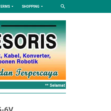
TERMS
SHOPPING
** Selamat datang di Retro Aksesor
5-6V