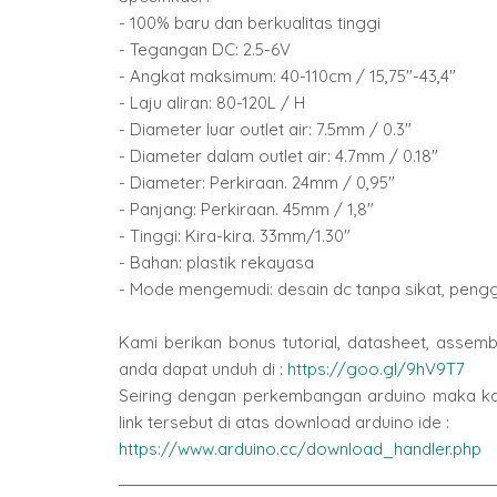
- 100% baru dan berkualitas tinggi
- Tegangan DC: 2.5-6V
- Angkat maksimum: 40-110cm / 15,75"-43,4"
- Laju aliran: 80-120L / H
- Diameter luar outlet air: 7.5mm / 0.3"
- Diameter dalam outlet air: 4.7mm / 0.18"
- Diameter: Perkiraan. 24mm / 0,95"
- Panjang: Perkiraan. 45mm / 1,8"
- Tinggi: Kira-kira. 33mm/1.30"
- Bahan: plastik rekayasa
- Mode mengemudi: desain dc tanpa sikat, peng
Kami berikan bonus tutorial, datasheet, assemb
anda dapat unduh di :
https://goo.gl/9hV9T7
Seiring dengan perkembangan arduino maka kam
link tersebut di atas download arduino ide :
https://www.arduino.cc/download_handler.php