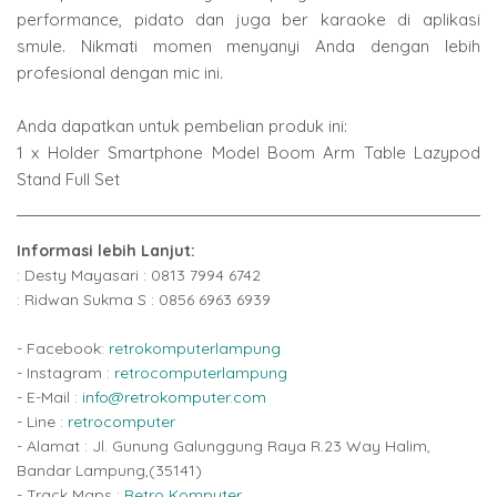
performance, pidato dan juga ber karaoke di aplikasi
smule. Nikmati momen menyanyi Anda dengan lebih
profesional dengan mic ini.
Anda dapatkan untuk pembelian produk ini:
1 x Holder Smartphone Model Boom Arm Table Lazypod
Stand Full Set
Informasi lebih Lanjut:
: Desty Mayasari : 0813 7994 6742
: Ridwan Sukma S : 0856 6963 6939
- Facebook:
retrokomputerlampung
- Instagram :
retrocomputerlampung
- E-Mail :
info@retrokomputer.com
- Line :
retrocomputer
- Alamat : Jl. Gunung Galunggung Raya R.23 Way Halim,
Bandar Lampung,(35141)
- Track Maps :
Retro Komputer