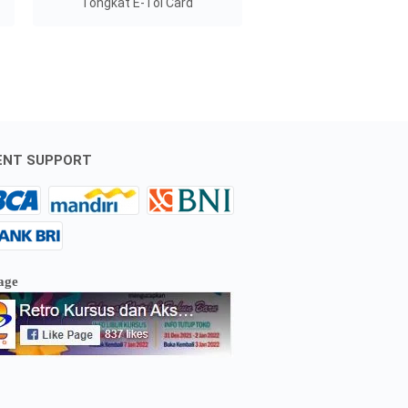
Tongkat E-Tol Card
ENT SUPPORT
age