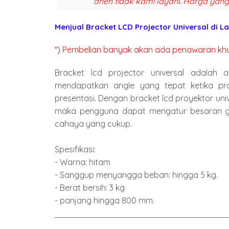
aneh tidak kami layani. Harga yang
Menjual
Bracket LCD Projector Universal
di L
*) Pembelian banyak akan ada penawaran kh
Bracket lcd projector universal adalah 
mendapatkan angle yang tepat ketika pro
presentasi. Dengan bracket lcd proyektor uni
maka pengguna dapat mengatur besaran g
cahaya yang cukup.
Spesifikasi:
- Warna: hitam
- Sanggup menyangga beban: hingga 5 kg.
- Berat bersih: 3 kg
- panjang hingga 800 mm.