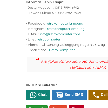
Informasi lebih Lanjut:
: Desty Mayasari : 0813 7994 6742
: Ridwan Sukma S : 0856 6963 6939
- Facebook:
retrokomputerlampung
- Instagram :
retrocomputerlampung
- E-Mail :
info@retrokomputer.com
- Line :
retrocomputer
- Alamat : Jl. Gunung Galunggung Raya R.23 Way 
- Track Maps :
Retro Komputer
Menjiplak Kata-kata, Foto dan Inova
TERCELA dan TIDAK 
ORDER SEKARANG :
Chat
Send SMS
Call