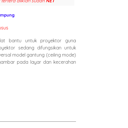
 tertera diiklan sudah
NET
ampung
usus
alat bantu untuk proyektor guna
yektor sedang difungsikan untuk
versal model gantung (ceiling mode)
ambar pada layar dan kecerahan