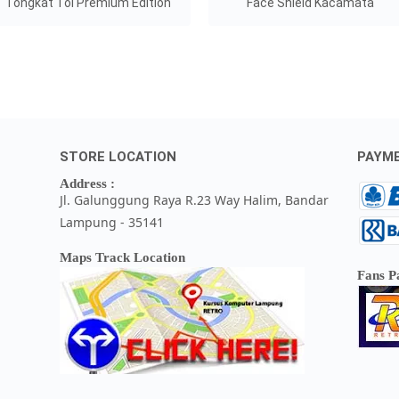
Tongkat Tol Premium Edition
Face Shield Kacamata
STORE LOCATION
PAYM
Address :
Jl. Galunggung Raya R.23 Way Halim, Bandar
Lampung - 35141
Maps Track Location
Fans P