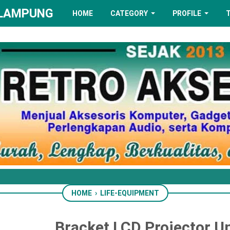
 LAMPUNG
HOME
CATEGORY
PROFILE
HOME
›
LIFE-EQUIPMENT
Bracket LCD Projector Un