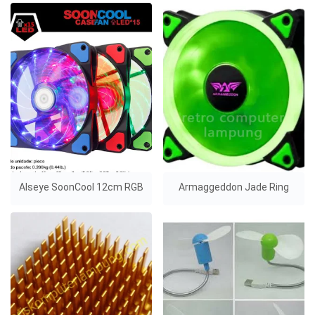
Alseye SoonCool 12cm RGB
Armaggeddon Jade Ring