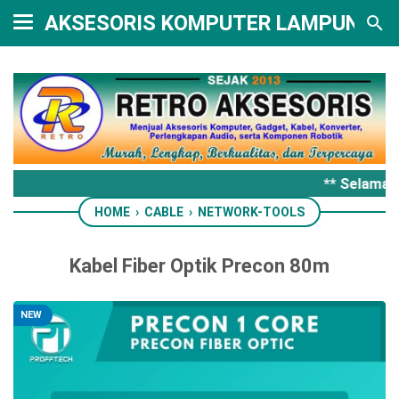
AKSESORIS KOMPUTER LAMPUNG
** Selamat 
HOME
›
CABLE
›
NETWORK-TOOLS
Kabel Fiber Optik Precon 80m
NEW