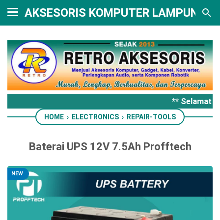
AKSESORIS KOMPUTER LAMPUNG
** Selamat d
HOME
›
ELECTRONICS
›
REPAIR-TOOLS
Baterai UPS 12V 7.5Ah Profftech
NEW