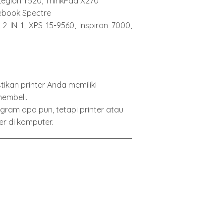
 Legion Y520, ThinkPad X270

ebook Spectre

 IN 1, XPS 15-9560, Inspiron 7000, 
tikan printer Anda memiliki 
embeli.
gram apa pun, tetapi printer atau 
er di komputer.