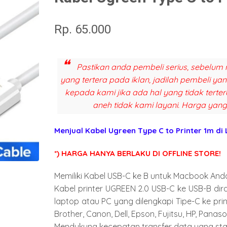
Rp. 65.000
Pastikan anda pembeli serius, sebelum 
yang tertera pada iklan, jadilah pembeli y
kepada kami jika ada hal yang tidak terter
aneh tidak kami layani. Harga yang
Menjual
Kabel Ugreen Type C to Printer 1m
di
*) HARGA HANYA BERLAKU DI OFFLINE STORE!
Memiliki Kabel USB-C ke B untuk Macbook Anda.
Kabel printer UGREEN 2.0 USB-C ke USB-B dir
laptop atau PC yang dilengkapi Tipe-C ke print
Brother, Canon, Dell, Epson, Fujitsu, HP, Panaso
Mendukung kecepatan transfer data yang stab