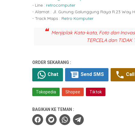
- Line :
retrocomputer
- Alamat : Jl. Gunung Galunggung Raya R.23 Way 
- Track Maps :
Retro Komputer
Menjiplak Kata-kata, Foto dan Inova
TERCELA dan TIDAK 
ORDER SEKARANG :
Chat
Send SMS
Call
Tokopedia
Shopee
Tiktok
BAGIKAN KE TEMAN :