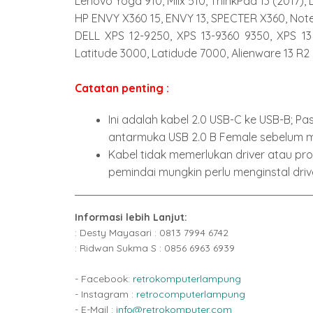
Lenovo Yoga 910, Miix 510, ThinkPad 13 (2017),
HP ENVY X360 15, ENVY 13, SPECTER X360, Not
DELL XPS 12-9250, XPS 13-9360 9350, XPS 13 2
Latitude 3000, Latidude 7000, Alienware 13 R2

Catatan penting :
Ini adalah kabel 2.0 USB-C ke USB-B; Pas
antarmuka USB 2.0 B Female sebelum m
Kabel tidak memerlukan driver atau pro
pemindai mungkin perlu menginstal driv
Informasi lebih Lanjut:
: Desty Mayasari : 0813 7994 6742
: Ridwan Sukma S : 0856 6963 6939
- Facebook:
retrokomputerlampung
- Instagram :
retrocomputerlampung
- E-Mail :
info@retrokomputer.com