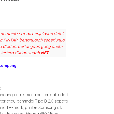
membeli cermati penjelasan detail
ang PINTAR, bertanyalah seperlunya
a di iklan, pertanyaan yang aneh-
 tertera diiklan sudah
NET
 Lampung
 

ancang untuk mentransfer data dari 
er atau pemindai Tipe B 2.0 seperti 
nic, Lexmark, printer Samsung dll.

il dan cepat hingga 480 Mbps.
