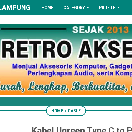
 LAMPUNG
HOME
CATEGORY
PROFILE
HOME
›
CABLE
Kabel Ugreen Type C to P