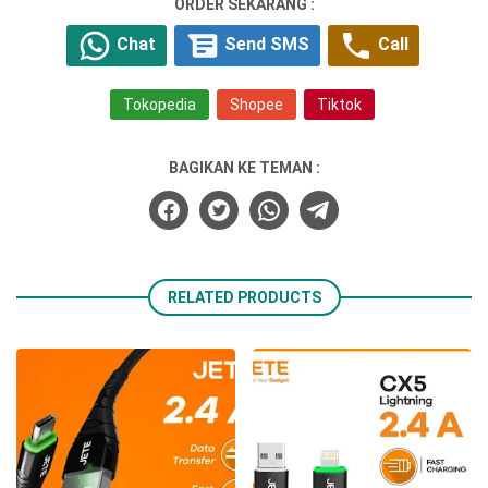
ORDER SEKARANG :
Chat
Send SMS
Call
Tokopedia
Shopee
Tiktok
BAGIKAN KE TEMAN :
RELATED PRODUCTS