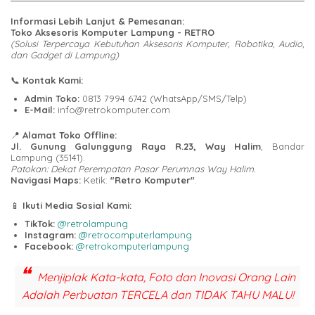
Informasi Lebih Lanjut & Pemesanan:
Toko Aksesoris Komputer Lampung - RETRO
(Solusi Terpercaya Kebutuhan Aksesoris Komputer, Robotika, Audio,
dan Gadget di Lampung)
📞
Kontak Kami:
Admin Toko:
0813 7994 6742 (WhatsApp/SMS/Telp)
E-Mail:
info@retrokomputer.com
📍
Alamat Toko Offline:
Jl. Gunung Galunggung Raya R.23, Way Halim
, Bandar
Lampung (35141).
Patokan: Dekat Perempatan Pasar Perumnas Way Halim.
Navigasi Maps:
Ketik:
"Retro Komputer"
.
📱
Ikuti Media Sosial Kami:
TikTok:
@retrolampung
Instagram:
@retrocomputerlampung
Facebook:
@retrokomputerlampung
Menjiplak Kata-kata, Foto dan Inovasi Orang Lain
Adalah Perbuatan TERCELA dan TIDAK TAHU MALU!