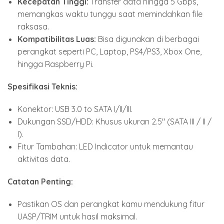
Kecepatan Tinggi:
Transfer data hingga 5 Gbps,
memangkas waktu tunggu saat memindahkan file
raksasa.
Kompatibilitas Luas:
Bisa digunakan di berbagai
perangkat seperti PC, Laptop, PS4/PS3, Xbox One,
hingga Raspberry Pi.
Spesifikasi Teknis:
Konektor:
USB 3.0 to SATA I/II/III.
Dukungan SSD/HDD:
Khusus ukuran 2.5" (SATA III / II /
I).
Fitur Tambahan:
LED Indicator untuk memantau
aktivitas data.
Catatan Penting:
Pastikan OS dan perangkat kamu mendukung fitur
UASP/TRIM untuk hasil maksimal.