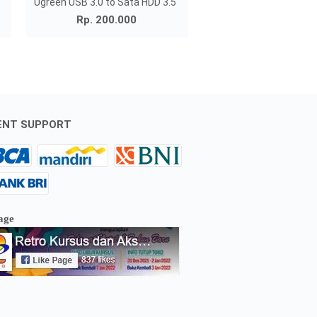
Ugreen USB 3.0 to Sata HDD 3.5"
Rp. 200.000
ENT SUPPORT
age