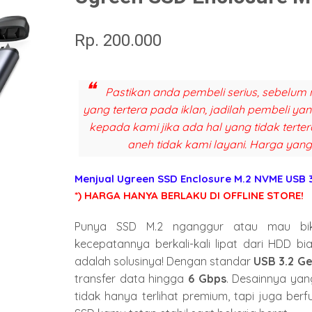
Rp. 200.000
Pastikan anda pembeli serius, sebelum 
yang tertera pada iklan, jadilah pembeli y
kepada kami jika ada hal yang tidak terter
aneh tidak kami layani. Harga yang
Menjual Ugreen SSD Enclosure M.2 NVME USB 
*) HARGA HANYA BERLAKU DI OFFLINE STORE!
Punya SSD M.
2 nganggur atau mau bik
kecepatannya berkali-kali lipat dari HDD bi
adalah solusinya!
Dengan standar
USB 3.2 G
transfer data hingga
6 Gbps
.
Desainnya yan
tidak hanya terlihat premium,
tapi juga berf