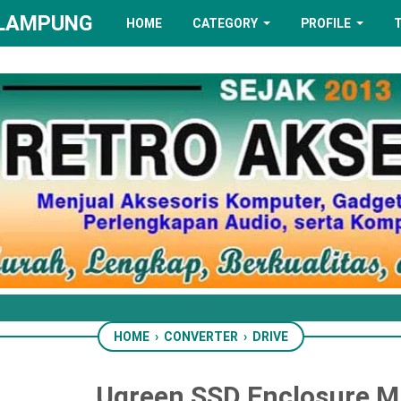
 LAMPUNG
HOME
CATEGORY
PROFILE
HOME
›
CONVERTER
›
DRIVE
Ugreen SSD Enclosure M