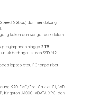
rSpeed 6 Gbps) dan mendukung
.
yang kokoh dan sangat baik dalam
s penyimpanan hingga
2 TB
.
 untuk berbagai ukuran SSD M.
2
pada laptop atau PC tanpa ribet.
ung 970 EVO/Pro,
Crucial P1,
WD
P,
Kingston A1000,
ADATA XPG,
dan