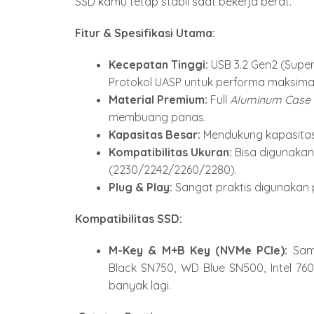
SSD kamu tetap stabil saat bekerja berat.
Fitur & Spesifikasi Utama:
Kecepatan Tinggi:
USB 3.
2 Gen2 (Supe
Protokol UASP untuk performa maksimal
Material Premium:
Full
Aluminum Case
membuang panas.
Kapasitas Besar:
Mendukung kapasita
Kompatibilitas Ukuran:
Bisa digunakan
(2230/2242/2260/2280).
Plug & Play:
Sangat praktis digunakan 
Kompatibilitas SSD:
M-Key & M+B Key (NVMe PCIe):
Sams
Black SN750,
WD Blue SN500,
Intel 760
banyak lagi.