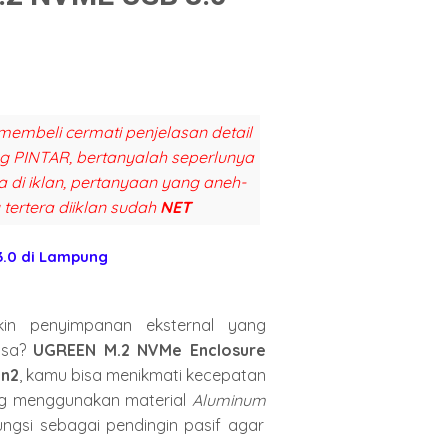
membeli cermati penjelasan detail
ang PINTAR, bertanyalah seperlunya
a di iklan, pertanyaan yang aneh-
 tertera diiklan sudah
NET
3.0 di Lampung
in penyimpanan eksternal yang
asa?
UGREEN M.2 NVMe Enclosure
en2
,
kamu bisa menikmati kecepatan
g menggunakan material
Aluminum
ungsi sebagai pendingin pasif agar