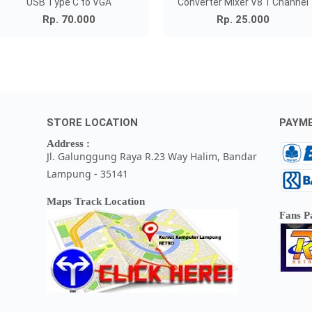
USB Type C to VGA
Converter Mixer V8 1 Channel
Rp. 70.000
Rp. 25.000
STORE LOCATION
PAYM
Address :
Jl. Galunggung Raya R.23 Way Halim, Bandar
Lampung - 35141
Maps Track Location
Fans P