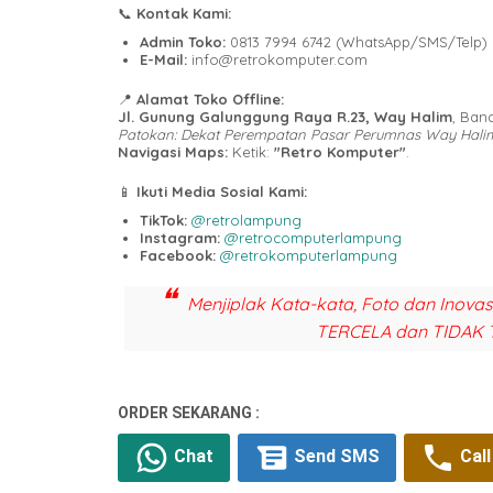
📞
Kontak Kami:
Admin Toko:
0813 7994 6742 (WhatsApp/SMS/Telp)
E-Mail:
info@retrokomputer.com
📍
Alamat Toko Offline:
Jl. Gunung Galunggung Raya R.23, Way Halim
, Ban
Patokan: Dekat Perempatan Pasar Perumnas Way Hali
Navigasi Maps:
Ketik:
"Retro Komputer"
.
📱
Ikuti Media Sosial Kami:
TikTok:
@retrolampung
Instagram:
@retrocomputerlampung
Facebook:
@retrokomputerlampung
Menjiplak Kata-kata, Foto dan Inova
TERCELA dan TIDAK 
ORDER SEKARANG :
Chat
Send SMS
Call