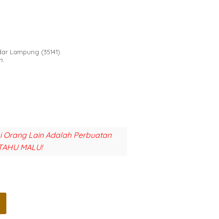
dar Lampung (35141).
m.
si Orang Lain Adalah Perbuatan
TAHU MALU!